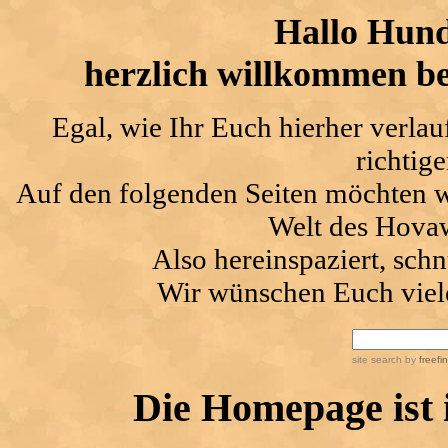
Hallo Hun
herzlich willkommen be
Egal, wie Ihr Euch hierher verlauf
richtige
Auf den folgenden Seiten möchten wi
Welt des Hova
Also hereinspaziert, sch
Wir wünschen Euch viele
site search
by
freefi
Die Homepage ist i