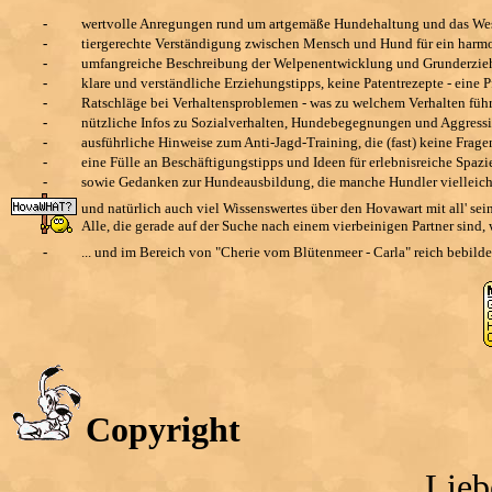
-
wertvolle Anregungen rund um artgemäße Hundehaltung und das We
-
tiergerechte Verständigung zwischen Mensch und Hund für ein harm
-
umfangreiche Beschreibung der Welpenentwicklung und Grunderziehu
-
klare und verständliche Erziehungstipps, keine Patentrezepte - eine P
-
Ratschläge bei Verhaltensproblemen - was zu welchem Verhalten führ
-
nützliche Infos zu Sozialverhalten, Hundebegegnungen und Aggression
-
ausführliche Hinweise zum Anti-Jagd-Training, die (fast) keine Frage
-
eine Fülle an Beschäftigungstipps und Ideen für erlebnisreiche Spaz
-
sowie Gedanken zur Hundeausbildung, die manche Hundler viellei
und natürlich auch viel Wissenswertes über den Hovawart mit all' sei
Alle, die gerade auf der Suche nach einem vierbeinigen Partner sind, 
-
... und im Bereich von "Cherie vom Blütenmeer - Carla" reich bebild
Copyright
Lieb